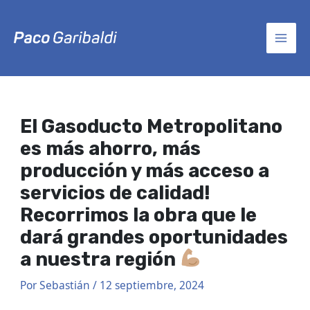
Ir
Post
MAI
al
navigation
contenido
MEN
El Gasoducto Metropolitano
es más ahorro, más
producción y más acceso a
servicios de calidad!
Recorrimos la obra que le
dará grandes oportunidades
a nuestra región
Por
Sebastián
/
12 septiembre, 2024