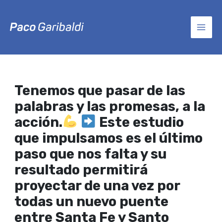
Ir
Post
MAI
al
navigation
contenido
MEN
Tenemos que pasar de las
palabras y las promesas, a la
acción.
Este estudio
que impulsamos es el último
paso que nos falta y su
resultado permitirá
proyectar de una vez por
todas un nuevo puente
entre Santa Fe y Santo