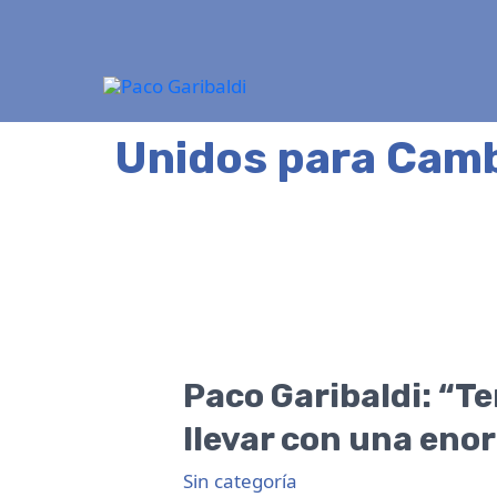
Ir
al
contenido
Unidos para Camb
Paco
Garibaldi:
Paco Garibaldi: “
“Tenemos
llevar con una eno
una
gran
Sin categoría