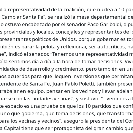
plia representatividad de la coalición, que nuclea a 10 pa
a Cambiar Santa Fe”, se realizó la mesa departamental de 
mo estuvo encabezado por el senador Paco Garibaldi, dipu
provinciales y locales, concejales y representantes de l
presentantes políticos de Unidos, porque gobernar es to
mbién es parar la pelota y reflexionar, ser autocríticos,
ne”, indicó el senador. “Tenemos una representatividad
 la sentimos día a día a la hora de tomar decisiones. V
nidades de desarrollo y crecimiento, pero también en una
s acuerdos para que lleguen inversiones que permitan 
intendente de Santa Fe, Juan Pablo Poletti, también prese
trabajar en equipo, pensar en los vecinos y llevar adelan
onarse con las ciudades vecinas”, y sostuvo: “…venimos 
Este espacio es una prueba de que los 10 partidos que 
 uno que gobierna, que toma decisiones, que transforma,
ara los vecinas y vecinos”, aseguró la presidenta del Co
 Capital tiene que ser protagonista del gran cambio que 