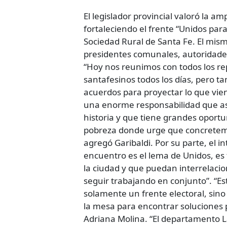
representatividad
que
El legislador provincial valoró la am
debemos
fortaleciendo el frente “Unidos par
llevar
Sociedad Rural de Santa Fe. El mis
con
presidentes comunales, autoridades 
una
“Hoy nos reunimos con todos los re
enorme
santafesinos todos los días, pero ta
responsabilidad”
acuerdos para proyectar lo que vie
una enorme responsabilidad que así
historia y que tiene grandes oportu
pobreza donde urge que concretemo
agregó Garibaldi. Por su parte, el 
encuentro es el lema de Unidos, es 
la ciudad y que puedan interrelaci
seguir trabajando en conjunto”. “
solamente un frente electoral, sino
la mesa para encontrar soluciones p
Adriana Molina. “El departamento La