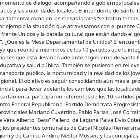
momento de dialogo, acompañando a gobiernos locales y 
utados y las autoridades locales”. El intendente de Santo 
partamental como en las mesas locales “se tratan tema
por ejemplo la situación que atravesamos con el puente Ca
rente Unidos y la batalla cultural que están dando el go
s”. ¿Qué es la Mesa Departamental de Unidos? El encuent
 ya que reunió a miembros de los 10 partidos que lo inte
ciones que está llevando adelante el gobierno de Santa 
d educativa y salud pública. También se pusieron en reliev
nsporte público, la nocturnidad y la realidad de los jóve
egional. El objetivo es seguir consolidando aún más el p
incial, para llevar adelante los cambios que las localidade
artamental participaron referentes de los 10 partidos po
uentro Federal Republicano, Partido Demócrata Progresi
rovinciales Mariano Cuvertino, Pablo Farias, José Corral
era Alberto “Beto” Pallero, de Laguna Paiva Elvio Coterl
; los presidentes comunales de Cabal Nicolás Riemersma
eggioni y de Campo Andino Néstor Mosser; y los concejale