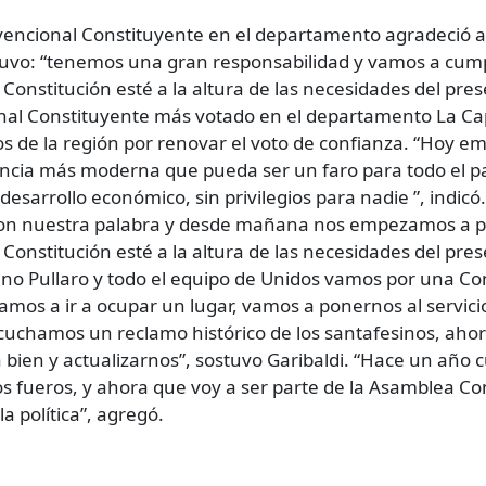
ncional Constituyente en el departamento agradeció a l
tuvo: “tenemos una gran responsabilidad y vamos a cump
Constitución esté a la altura de las necesidades del prese
nal Constituyente más votado en el departamento La Capi
os de la región por renovar el voto de confianza. “Hoy 
incia más moderna que pueda ser un faro para todo el pa
esarrollo económico, sin privilegios para nadie ”, indi
con nuestra palabra y desde mañana nos empezamos a pr
Constitución esté a la altura de las necesidades del prese
ano Pullaro y todo el equipo de Unidos vamos por una Cons
amos a ir a ocupar un lugar, vamos a ponernos al servicio
“Escuchamos un reclamo histórico de los santafesinos, aho
 bien y actualizarnos”, sostuvo Garibaldi. “Hace un año 
os fueros, y ahora que voy a ser parte de la Asamblea Co
la política”, agregó.