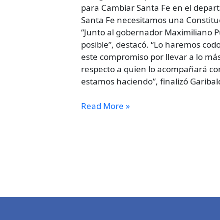
y
para Cambiar Santa Fe en el depart
los
Santa Fe necesitamos una Constituci
desafíos
“Junto al gobernador Maximiliano P
del
posible”, destacó. “Lo haremos cod
futuro”
este compromiso por llevar a lo más
respecto a quien lo acompañará co
estamos haciendo”, finalizó Garibald
Read More »