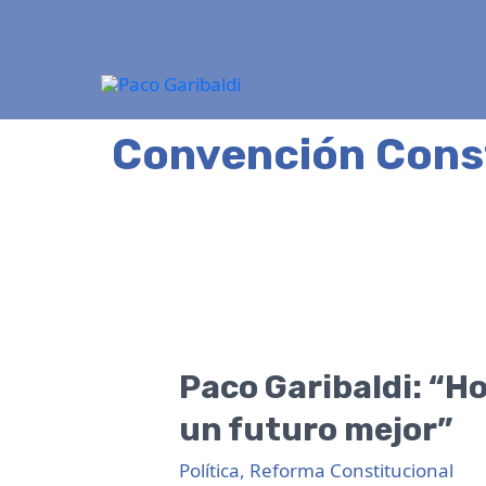
Ir
al
contenido
Convención Cons
Paco
Garibaldi:
Paco Garibaldi: “H
“Hoy
un futuro mejor”
empezamos
a
Política
,
Reforma Constitucional