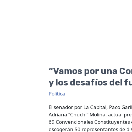
“Vamos
por
“Vamos por una Con
una
y los desafíos del 
Constitución
acorde
Política
a
las
El senador por La Capital, Paco Ga
necesidades
Adriana “Chuchi” Molina, actual pre
del
69 Convencionales Constituyentes q
presente
escogerán 50 representantes de dis