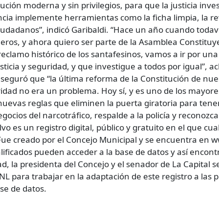
ción moderna y sin privilegios, para que la justicia inve
ncia implemente herramientas como la ficha limpia, la r
ciudadanos”, indicó Garibaldi. “Hace un año cuando todaví
eros, y ahora quiero ser parte de la Asamblea Constituy
reclamo histórico de los santafesinos, vamos a ir por u
ticia y seguridad, y que investigue a todos por igual”, ac
aseguró que “la última reforma de la Constitución de nue
idad no era un problema. Hoy sí, y es uno de los mayore
uevas reglas que eliminen la puerta giratoria para tener 
gocios del narcotráfico, respalde a la policía y reconozca
 es un registro digital, público y gratuito en el que cu
. Fue creado por el Concejo Municipal y se encuentra en
lificados pueden acceder a la base de datos y así encont
, la presidenta del Concejo y el senador de La Capital s
NL para trabajar en la adaptación de este registro a las
se de datos.