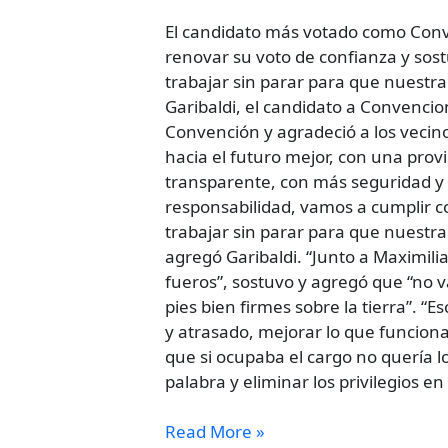
construir
un
El candidato más votado como Conve
nuevo
renovar su voto de confianza y sos
puente
trabajar sin parar para que nuestra 
hacia
Garibaldi, el candidato a Convencio
un
Convención y agradeció a los vecin
futuro
hacia el futuro mejor, con una prov
mejor”
transparente, con más seguridad y d
responsabilidad, vamos a cumplir 
trabajar sin parar para que nuestra 
agregó Garibaldi. “Junto a Maximili
fueros”, sostuvo y agregó que “no v
pies bien firmes sobre la tierra”. 
y atrasado, mejorar lo que funciona
que si ocupaba el cargo no quería l
palabra y eliminar los privilegios en 
Read More »