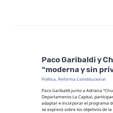
Paco
Garibaldi
Paco Garibaldi y C
y
“moderna y sin priv
Chuchi
Molina
Política
,
Reforma Constitucional
proponen
una
Paco Garibaldi junto a Adriana “Ch
Constitución
Departamento La Capital, participar
“moderna
adaptar e incorporar el programa de
y
se expresó sobre los objetivos de l